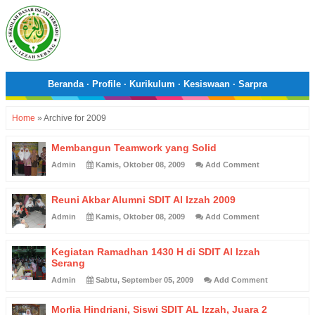
Beranda
·
Profile
·
Kurikulum
·
Kesiswaan
·
Sarpra
Home
»
Archive for 2009
Membangun Teamwork yang Solid
Admin
Kamis, Oktober 08, 2009
Add Comment
Reuni Akbar Alumni SDIT Al Izzah 2009
Admin
Kamis, Oktober 08, 2009
Add Comment
Kegiatan Ramadhan 1430 H di SDIT Al Izzah
Serang
Admin
Sabtu, September 05, 2009
Add Comment
Morlia Hindriani, Siswi SDIT AL Izzah, Juara 2