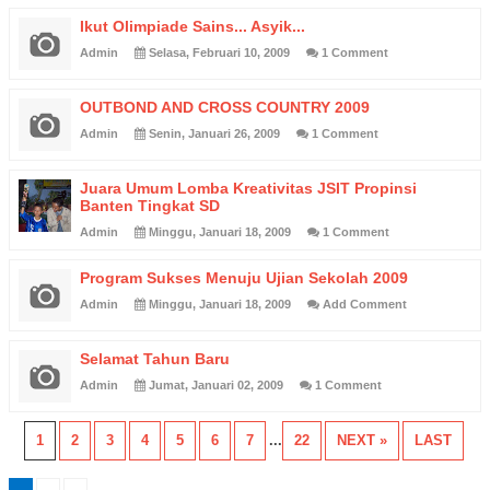
Ikut Olimpiade Sains... Asyik...
Admin
Selasa, Februari 10, 2009
1 Comment
OUTBOND AND CROSS COUNTRY 2009
Admin
Senin, Januari 26, 2009
1 Comment
Juara Umum Lomba Kreativitas JSIT Propinsi
Banten Tingkat SD
Admin
Minggu, Januari 18, 2009
1 Comment
Program Sukses Menuju Ujian Sekolah 2009
Admin
Minggu, Januari 18, 2009
Add Comment
Selamat Tahun Baru
Admin
Jumat, Januari 02, 2009
1 Comment
1
2
3
4
5
6
7
...
22
NEXT »
LAST