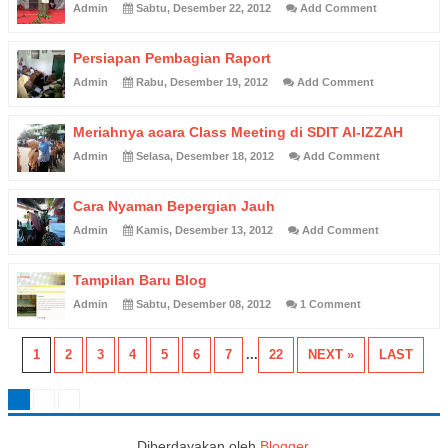
Admin
Sabtu, Desember 22, 2012
Add Comment
Persiapan Pembagian Raport
Admin
Rabu, Desember 19, 2012
Add Comment
Meriahnya acara Class Meeting di SDIT Al-IZZAH
Admin
Selasa, Desember 18, 2012
Add Comment
Cara Nyaman Bepergian Jauh
Admin
Kamis, Desember 13, 2012
Add Comment
Tampilan Baru Blog
Admin
Sabtu, Desember 08, 2012
1 Comment
1
2
3
4
5
6
7
...
22
NEXT »
LAST
Diberdayakan oleh
Blogger
.