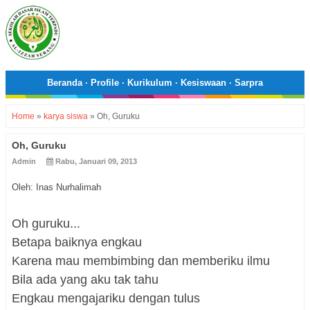
Beranda
·
Profile
·
Kurikulum
·
Kesiswaan
·
Sarpra
Home
»
karya siswa
»
Oh, Guruku
Oh, Guruku
Admin
Rabu, Januari 09, 2013
Oleh: Inas Nurhalimah
Oh guruku...
Betapa baiknya engkau
Karena mau membimbing dan memberiku ilmu
Bila ada yang aku tak tahu
Engkau mengajariku dengan tulus