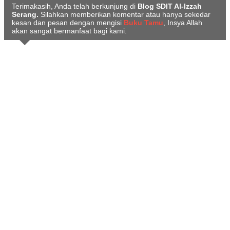
Terimakasih, Anda telah berkunjung di
Blog SDIT Al-Izzah
Serang.
Silahkan memberikan komentar atau hanya sekedar
kesan dan pesan dengan mengisi
Buku Tamu
, Insya Allah
akan sangat bermanfaat bagi kami.