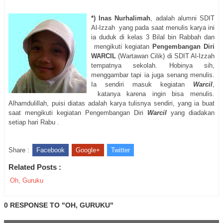
*) Inas Nurhalimah
, adalah alumni SDIT
Al-Izzah yang pada saat menulis karya ini
ia duduk di kelas 3 Bilal bin Rabbah dan
mengikuti kegiatan
Pengembangan Diri
WARCIL
(Wartawan Cilik) di SDIT Al-Izzah
tempatnya sekolah. Hobinya sih,
menggambar tapi ia juga senang menulis.
Ia sendiri masuk kegiatan
Warcil
,
katanya karena ingin bisa menulis.
Alhamdulillah, puisi diatas adalah karya tulisnya sendiri, yang ia buat
saat mengikuti kegiatan Pengembangan Diri
Warcil
yang diadakan
setiap hari Rabu .
Share :
Facebook
Google+
Twitter
Related Posts :
Oh, Guruku
0 RESPONSE TO "OH, GURUKU"