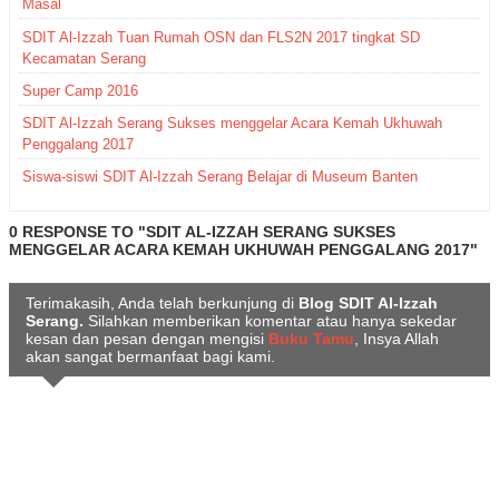
Masal
SDIT Al-Izzah Tuan Rumah OSN dan FLS2N 2017 tingkat SD
Kecamatan Serang
Super Camp 2016
SDIT Al-Izzah Serang Sukses menggelar Acara Kemah Ukhuwah
Penggalang 2017
Siswa-siswi SDIT Al-Izzah Serang Belajar di Museum Banten
0 RESPONSE TO "SDIT AL-IZZAH SERANG SUKSES
MENGGELAR ACARA KEMAH UKHUWAH PENGGALANG 2017"
Terimakasih, Anda telah berkunjung di
Blog SDIT Al-Izzah
Serang.
Silahkan memberikan komentar atau hanya sekedar
kesan dan pesan dengan mengisi
Buku Tamu
, Insya Allah
akan sangat bermanfaat bagi kami.