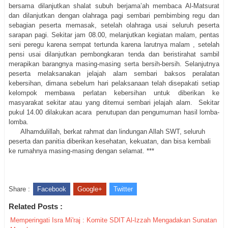
bersama dilanjutkan shalat subuh berjama’ah membaca Al-Matsurat
dan dilanjutkan dengan olahraga pagi sembari pembimbing regu dan
sebagian peserta memasak, setelah olahraga usai seluruh peserta
sarapan pagi. Sekitar jam 08.00, melanjutkan kegiatan malam, pentas
seni peregu karena sempat tertunda karena larutnya malam , setelah
pensi usai dilanjutkan pembongkaran tenda dan beristirahat sambil
merapikan barangnya masing-masing serta bersih-bersih. Selanjutnya
peserta melaksanakan jelajah alam sembari baksos peralatan
kebersihan, dimana sebelum hari pelaksanaan telah disepakati setiap
kelompok membawa perlatan kebersihan untuk diberikan ke
masyarakat sekitar atau yang ditemui sembari jelajah alam.
Sekitar
pukul 14.00 dilakukan acara penutupan dan pengumuman hasil lomba-
lomba.
Alhamdulillah, berkat rahmat dan lindungan Allah SWT, seluruh
peserta dan panitia diberikan kesehatan, kekuatan, dan bisa kembali
ke rumahnya masing-masing dengan selamat. ***
Share :
Facebook
Google+
Twitter
Related Posts :
Memperingati Isra Mi'raj : Komite SDIT Al-Izzah Mengadakan Sunatan