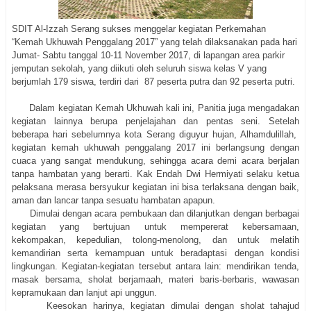
SDIT Al-Izzah Serang sukses menggelar kegiatan Perkemahan
“Kemah Ukhuwah Penggalang 2017” yang telah dilaksanakan pada hari
Jumat- Sabtu tanggal 10-11 November 2017, di lapangan area parkir
jemputan sekolah, yang diikuti oleh seluruh siswa kelas V yang
berjumlah 179 siswa, terdiri dari 87 peserta putra dan 92 peserta putri.
Dalam kegiatan Kemah Ukhuwah kali ini, Panitia juga mengadakan
kegiatan lainnya berupa penjelajahan dan pentas seni. Setelah
beberapa hari sebelumnya kota Serang diguyur hujan, Alhamdulillah,
kegiatan kemah ukhuwah penggalang 2017 ini berlangsung dengan
cuaca yang sangat mendukung, sehingga acara demi acara berjalan
tanpa hambatan yang berarti. Kak Endah Dwi Hermiyati selaku ketua
pelaksana merasa bersyukur kegiatan ini bisa terlaksana dengan baik,
aman dan lancar tanpa sesuatu hambatan apapun.
Dimulai dengan acara pembukaan dan dilanjutkan dengan berbagai
kegiatan yang bertujuan untuk mempererat kebersamaan,
kekompakan, kepedulian, tolong-menolong, dan untuk melatih
kemandirian serta kemampuan untuk beradaptasi dengan kondisi
lingkungan. Kegiatan-kegiatan tersebut antara lain: mendirikan tenda,
masak bersama, sholat berjamaah, materi baris-berbaris, wawasan
kepramukaan dan lanjut api unggun.
Keesokan harinya, kegiatan dimulai dengan sholat tahajud