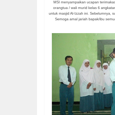
MSI menyampaikan ucapan terimakas
orangtua / wali murid kelas 6 angkat
untuk masjid Al-Izzah ini. Sebelumnya,
Semoga amal jariah bapak/ibu semu