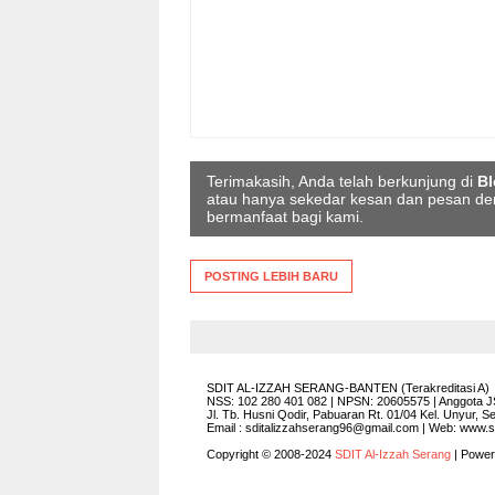
Terimakasih, Anda telah berkunjung di
Bl
atau hanya sekedar kesan dan pesan d
bermanfaat bagi kami.
POSTING LEBIH BARU
SDIT AL-IZZAH SERANG-BANTEN (Terakreditasi A)
NSS: 102 280 401 082 | NPSN: 20605575 | Anggota JS
Jl. Tb. Husni Qodir, Pabuaran Rt. 01/04 Kel. Unyur, 
Email : sditalizzahserang96@gmail.com | Web: www.sd
Copyright © 2008-2024
SDIT Al-Izzah Serang
| Powe