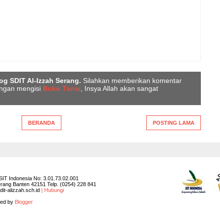
og SDIT Al-Izzah Serang.
Silahkan memberikan komentar
engan mengisi
Buku Tamu
, Insya Allah akan sangat
BERANDA
POSTING LAMA
IT Indonesia No: 3.01.73.02.001
Serang Banten 42151 Telp. (0254) 228 841
it-alizzah.sch.id
| Hubungi
red by
Blogger