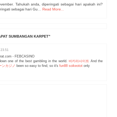
ovember. Tahukah anda, diperingati sebagai hari apakah ini?
ringati sebagai hari Gu…
Read More...
DAPAT SUMBANGAN KARPET"
 23.51
arat.com - FEBCASINO
own one of the best gambling in the world.
바카라사이트
And the
ーンカジノ
been so easy to find, so it's
fun88 soikeotot
only