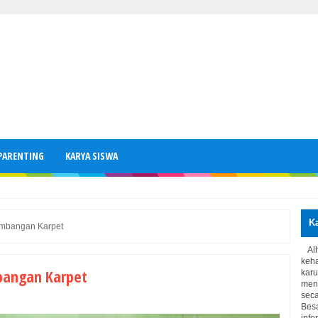
PARENTING
KARYA SISWA
K
umbangan Karpet
Al
keh
bangan Karpet
kar
meng
seca
Bes