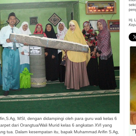
inf
sek
peng
Hj. 
Kep
,S.Ag, MSI, dengan didampingi oleh para guru wali kelas 6
pet dari Orangtua/Wali Murid kelas 6 angkatan XVI yang
ang tua. Dalam kesempatan itu, bapak Muhammad Arifin S.Ag,