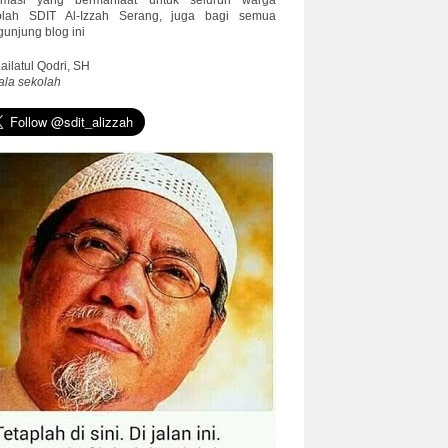
ormasi yang bermanfaat untuk seluruh warga
olah SDIT Al-Izzah Serang, juga bagi semua
unjung blog ini
Lailatul Qodri, SH
ala sekolah