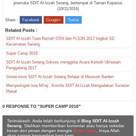
pramuka SDIT Al-Izzah Serang, bertempat di Taman Kopasus
(10/11/2016)
Share :
Facebook
Google+
Twitter
Related Posts :
SDIT Al-Izzah Tuan Rumah OSN dan FLS2N 2017 tingkat SD
Kecamatan Serang
Super Camp 2016
SDIT Al-Izzah Serang Sukses menggelar Acara Kemah Ukhuwah
Penggalang 2017
Siswa-siswi SDIT Al-Izzah Serang Belajar di Museum Banten
Memperingati Isra Mi'raj : Komite SDIT Al-Izzah Mengadakan Sunatan
Masal
0 RESPONSE TO "SUPER CAMP 2016"
Terimakasih, Anda telah berkunjung di
Blog SDIT Al-Izzah
Serang.
Silahkan memberikan komentar atau hanya sekedar
kesan dan pesan dengan mengisi
Buku Tamu
, Insya Allah
akan sangat bermanfaat bagi kami.