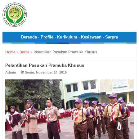
Beranda
·
Profile
·
Kurikulum
·
Kesiswaan
·
Sarpra
Home
»
Berita
»
Pelantikan Pasukan Pramuka Khusus
Pelantikan Pasukan Pramuka Khusus
Admin
Senin, November 14, 2016