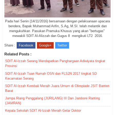
Pada hari Senin (14/11/2016) bersamaan dengan pelaksanaan upacara
bendera, Bapak Muhammad Arifin, S.Ag, M.SI. telah melantik dan
mengukuhkan Pasukan Pramuka Khusus yang akan "bertugas"
mewakili SDIT Al-Alizzah dan Gugus 8 mengikuti LT2 2016.
Share :
Facebook
Google+
Twitter
Related Posts :
SDIT Al-Izzah Serang Mendapatkan Penghargaan Adiwiyata tingkat
Provinsi
SDIT Al-Izzah Tuan Rumah OSN dan FLS2N 2017 tingkat SD
Kecamatan Serang
SDIT Al-Izzah Kembali Meraih Juara Umum di Olimpiade JSIT Banten
Barat
Jumpa Riang Penggalang (JURILANG) III Dan Jambore Ranting
(JAMRAN)
Kepala Sekolah SDIT Al-Izzah Meraih Gelar Doktor