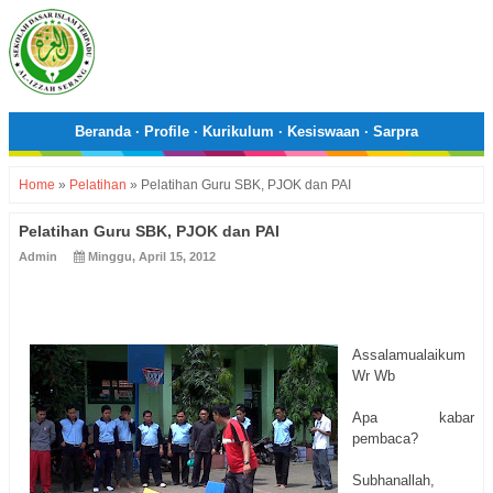
Beranda
·
Profile
·
Kurikulum
·
Kesiswaan
·
Sarpra
Home
»
Pelatihan
»
Pelatihan Guru SBK, PJOK dan PAI
Pelatihan Guru SBK, PJOK dan PAI
Admin
Minggu, April 15, 2012
Assalamualaikum
Wr Wb
Apa kabar
pembaca?
Subhanallah,