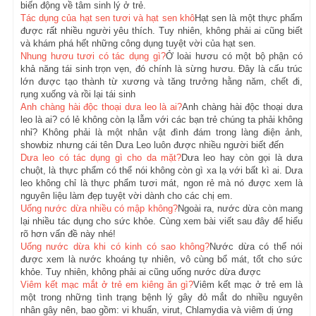
biến động về tâm sinh lý ở trẻ.
Tác dụng của hạt sen tươi và hạt sen khô
Hạt sen là một thực phẩm
được rất nhiều người yêu thích. Tuy nhiên, không phải ai cũng biết
và khám phá hết những công dụng tuyệt vời của hạt sen.
Nhung hươu tươi có tác dụng gì?
Ở loài hươu có một bộ phận có
khả năng tái sinh trọn vẹn, đó chính là sừng hươu. Đây là cấu trúc
lớn được tạo thành từ xương và tăng trưởng hằng năm, chết đi,
rụng xuống và rồi lại tái sinh
Anh chàng hài độc thoại dưa leo là ai?
Anh chàng hài độc thoại dưa
leo là ai? có lẻ không còn lạ lẫm với các bạn trẻ chúng ta phải không
nhỉ? Không phải là một nhân vật đình đám trong làng điện ảnh,
showbiz nhưng cái tên Dưa Leo luôn được nhiều người biết đến
Dưa leo có tác dụng gì cho da mặt?
Dưa leo hay còn gọi là dưa
chuột, là thực phẩm có thể nói không còn gì xa lạ với bất kì ai. Dưa
leo không chỉ là thực phẩm tươi mát, ngon rẻ mà nó được xem là
nguyên liệu làm đẹp tuyệt vời dành cho các chị em.
Uống nước dừa nhiều có mập không?
Ngoài ra, nước dừa còn mang
lại nhiều tác dụng cho sức khỏe. Cùng xem bài viết sau đây để hiểu
rõ hơn vấn đề này nhé!
Uống nước dừa khi có kinh có sao không?
Nước dừa có thể nói
được xem là nước khoáng tự nhiên, vô cùng bổ mát, tốt cho sức
khỏe. Tuy nhiên, không phải ai cũng uống nước dừa được
Viêm kết mạc mắt ở trẻ em kiêng ăn gì?
Viêm kết mạc ở trẻ em là
một trong những tình trạng bệnh lý gây đỏ mắt do nhiều nguyên
nhân gây nên, bao gồm: vi khuẩn, virut, Chlamydia và viêm dị ứng