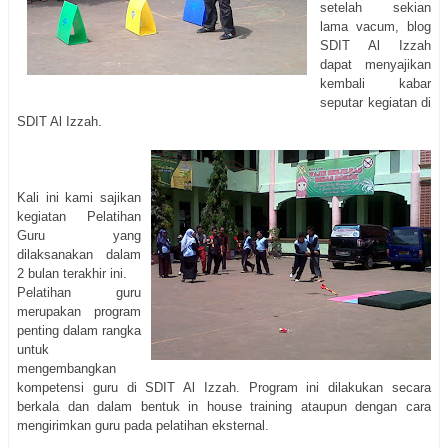
setelah sekian
lama vacum, blog
SDIT Al Izzah
dapat menyajikan
kembali kabar
seputar kegiatan di
SDIT Al Izzah.
Kali ini kami sajikan
kegiatan Pelatihan
Guru yang
dilaksanakan dalam
2 bulan terakhir ini.
Pelatihan guru
merupakan program
penting dalam rangka
untuk
mengembangkan
kompetensi guru di SDIT Al Izzah. Program ini dilakukan secara
berkala dan dalam bentuk in house training ataupun dengan cara
mengirimkan guru pada pelatihan eksternal.