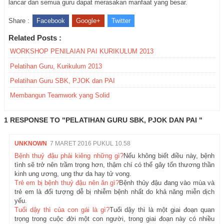
lancar dan semua guru dapat merasakan manfaat yang besar.
Share :
Facebook
Google+
Twitter
Related Posts :
WORKSHOP PENILAIAN PAI KURIKULUM 2013
Pelatihan Guru, Kurikulum 2013
Pelatihan Guru SBK, PJOK dan PAI
Membangun Teamwork yang Solid
1 RESPONSE TO "PELATIHAN GURU SBK, PJOK DAN PAI "
UNKNOWN
7 MARET 2016 PUKUL 10.58
Bệnh thuỷ đậu phải kiêng những gì?
Nếu không biết điều này, bệnh
tình sẽ trở nên trầm trọng hơn, thậm chí có thể gây tổn thương thần
kinh ung ương, ung thư da hay tử vong.
Trẻ em bị bệnh thuỷ đậu nên ăn gì?
Bệnh thủy đậu đang vào mùa và
trẻ em là đối tượng dễ bị nhiễm bệnh nhất do khả năng miễn dịch
yếu.
Tuổi dậy thì của con gái là gì?
Tuổi dậy thì là một giai đoạn quan
trọng trong cuộc đời một con người, trong giai đoạn này có nhiều