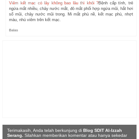
Viêm kết mạc có lây không bao lâu thì khỏi ?
Bệnh cấp tính, trẻ
ngứa mắt nhiều, chảy nước mắt, đỏ mắt phối hợp ngứa mũi, hắt hơi
sổ mũi, chảy nước mũi trong. Mi mắt phù nề, kết mạc phù, nhợt
màu, nhú viêm trên kết mạc.
Balas
Terimakasih, Anda telah berkunjung di
Blog SDIT Al-Izzah
Serang.
Silahkan memberikan komentar atau hanya sekedar