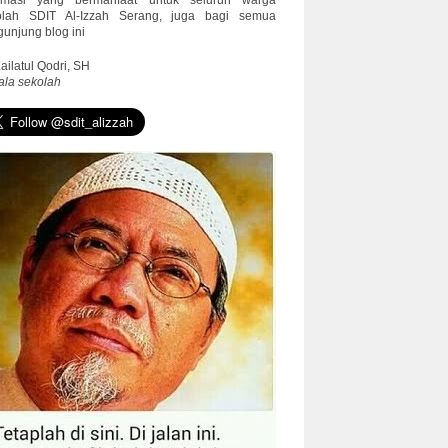
ormasi yang bermanfaat untuk seluruh warga
olah SDIT Al-Izzah Serang, juga bagi semua
unjung blog ini
Lailatul Qodri, SH
ala sekolah