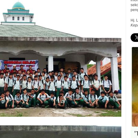
inf
sek
peng
Hj. 
Kep