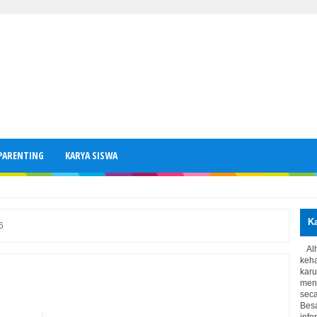
PARENTING
KARYA SISWA
K
6
Al
keh
kar
meng
seca
Bes