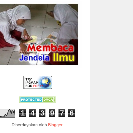
1
4
3
9
7
6
Diberdayakan oleh
Blogger
.